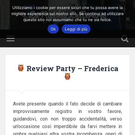
Utilizziamo i cookie per essere sicuri che tu possa avere la
La Nicchia Letteraria
migliore esperienza sul nostro sito. Se continui ad utilizzare
questo sito noi assumiamo che tu ne sia felice.
Ok
Leggi di più
Review Party – Frederica
Avete presente quando il fato decide di cambiare
improvvisamente registro in vostro favore,
guidandovi, con non troppo accidentalità, verso
un’occasione così imperdibile da farvi mettere in
ombra qualsiasi altra vostra incombenza, oneri di