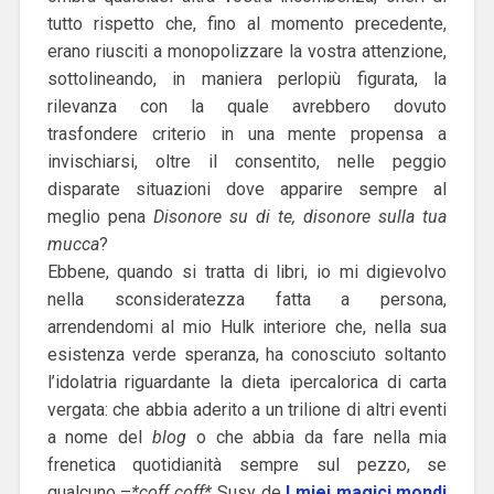
tutto rispetto che, fino al momento precedente,
erano riusciti a monopolizzare la vostra attenzione,
sottolineando, in maniera perlopiù figurata, la
rilevanza con la quale avrebbero dovuto
trasfondere criterio in una mente propensa a
invischiarsi, oltre il consentito, nelle peggio
disparate situazioni dove apparire sempre al
meglio pena
Disonore su di te, disonore sulla tua
mucca
?
Ebbene, quando si tratta di libri, io mi digievolvo
nella sconsideratezza fatta a persona,
arrendendomi al mio Hulk interiore che, nella sua
esistenza verde speranza, ha conosciuto soltanto
l’idolatria riguardante la dieta ipercalorica di carta
vergata: che abbia aderito a un trilione di altri eventi
a nome del
blog
o che abbia da fare nella mia
frenetica quotidianità sempre sul pezzo, se
qualcuno –
*coff coff*
Susy de
I miei magici mondi