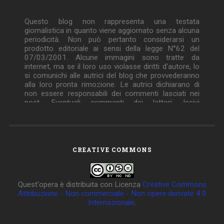
Questo blog non rappresenta una testata
giornalistica in quanto viene aggiornato senza alcuna
periodicità. Non può pertanto considerarsi un
prodotto editoriale ai sensi della legge N°62 del
07/03/2001. Alcune immagini sono tratte da
internet, ma se il loro uso violasse diritti d'autore, lo
si comunichi alle autrici del blog che provvederanno
alla loro pronta rimozione. Le autrici dichiarano di
non essere responsabili dei commenti lasciati nei
post. Eventuali commenti dei lettori, lesivi
dell'immagine o dell'onorabilità di persone terze, il cui
contenuto fosse ritenuto non idoneo alla
pubblicazione verranno insindacabilmente rimossi.
CREATIVE COMMONS
Quest'opera è distribuita con Licenza
Creative Commons
Attribuzione - Non commerciale - Non opere derivate 4.0
Internazionale
.