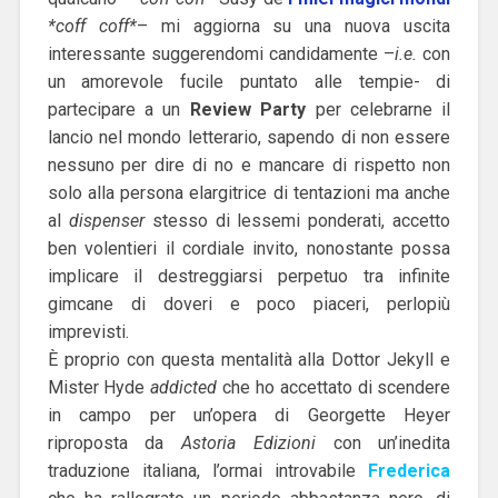
*coff coff*
– mi aggiorna su una nuova uscita
interessante suggerendomi candidamente –
i.e.
con
un amorevole fucile puntato alle tempie- di
partecipare a un
Review Party
per celebrarne il
lancio nel mondo letterario, sapendo di non essere
nessuno per dire di no e mancare di rispetto non
solo alla persona elargitrice di tentazioni ma anche
al
dispenser
stesso di lessemi ponderati, accetto
ben volentieri il cordiale invito, nonostante possa
implicare il destreggiarsi perpetuo tra infinite
gimcane di doveri e poco piaceri, perlopiù
imprevisti.
È proprio con questa mentalità alla Dottor Jekyll e
Mister Hyde
addicted
che ho accettato di scendere
in campo per un’opera di Georgette Heyer
riproposta da
Astoria Edizioni
con un’inedita
traduzione italiana, l’ormai introvabile
Frederica