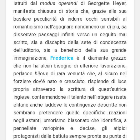
istruiti dal
modus operandi
di Georgette Heyer,
manifesta chiusura di storia che, grazie alla sua
basilare peculiarità di indurre occhi sensibili al
romanticismo nell’agognare nondimeno un di più, sa
disserrare passaggi infiniti verso un seguito mai
scritto, sia a discapito della sete di conoscenza
dell’uditorio, sia a beneficio della sua grande
immaginazione,
Frederica
è il diamante grezzo
che non ha alcun bisogno di ulteriore lavorazione,
perlaceo
bijoux
di rara venustà che, al sicuro nel
forziere dov’è nato e cresciuto, risplende di luce
propria attraverso la scrittura di quest’autrice
inglese, confermandone il talento nell’istigare risate
elitarie anche laddove le contingenze descritte non
sembrano pretendere quelle specifiche reazioni
negli astanti, umorismo blasonato che identifica, a
pennellate variopinte e decise, gli atipici
protagonisti dalla battuta sempre pronta su punta di