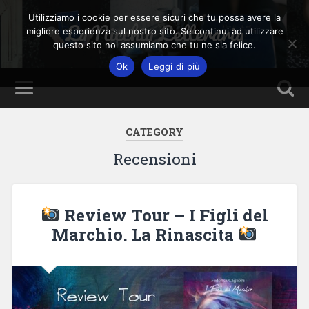
Utilizziamo i cookie per essere sicuri che tu possa avere la
La Nicchia Letteraria
migliore esperienza sul nostro sito. Se continui ad utilizzare
questo sito noi assumiamo che tu ne sia felice.
Ok
Leggi di più
CATEGORY
Recensioni
Review Tour – I Figli del
Marchio. La Rinascita