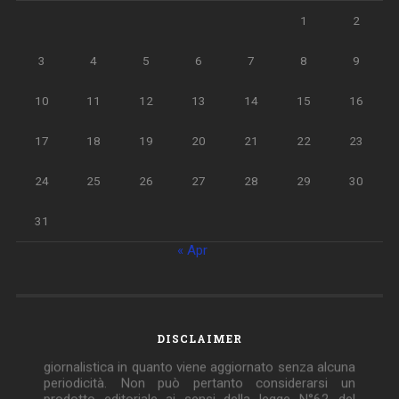
1
2
3
4
5
6
7
8
9
10
11
12
13
14
15
16
17
18
19
20
21
22
23
24
25
26
27
28
29
30
31
« Apr
Questo blog non rappresenta una testata
DISCLAIMER
giornalistica in quanto viene aggiornato senza alcuna
periodicità. Non può pertanto considerarsi un
prodotto editoriale ai sensi della legge N°62 del