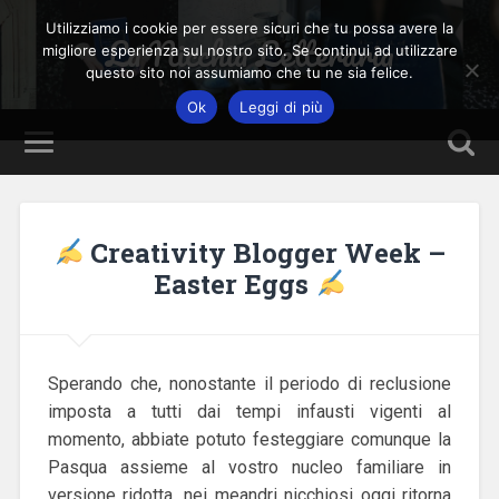
Utilizziamo i cookie per essere sicuri che tu possa avere la
La Nicchia Letteraria
migliore esperienza sul nostro sito. Se continui ad utilizzare
questo sito noi assumiamo che tu ne sia felice.
Ok
Leggi di più
Creativity Blogger Week –
Easter Eggs
Sperando che, nonostante il periodo di reclusione
imposta a tutti dai tempi infausti vigenti al
momento, abbiate potuto festeggiare comunque la
Pasqua assieme al vostro nucleo familiare in
versione ridotta, nei meandri nicchiosi oggi ritorna