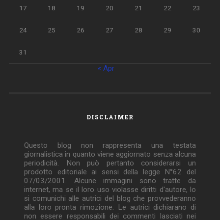
17
18
19
20
21
22
23
24
25
26
27
28
29
30
31
« Apr
DISCLAIMER
Questo blog non rappresenta una testata
giornalistica in quanto viene aggiornato senza alcuna
periodicità. Non può pertanto considerarsi un
prodotto editoriale ai sensi della legge N°62 del
07/03/2001. Alcune immagini sono tratte da
internet, ma se il loro uso violasse diritti d'autore, lo
si comunichi alle autrici del blog che provvederanno
alla loro pronta rimozione. Le autrici dichiarano di
non essere responsabili dei commenti lasciati nei
post. Eventuali commenti dei lettori, lesivi