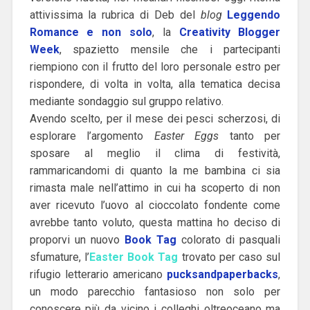
attivissima la rubrica di Deb del
blog
Leggendo
Romance e non solo
, la
Creativity Blogger
Week
, spazietto mensile che i partecipanti
riempiono con il frutto del loro personale estro per
rispondere, di volta in volta, alla tematica decisa
mediante sondaggio sul gruppo relativo.
Avendo scelto, per il mese dei pesci scherzosi, di
esplorare l’argomento
Easter Eggs
tanto per
sposare al meglio il clima di festività,
rammaricandomi di quanto la me bambina ci sia
rimasta male nell’attimo in cui ha scoperto di non
aver ricevuto l’uovo al cioccolato fondente come
avrebbe tanto voluto, questa mattina ho deciso di
proporvi un nuovo
Book Tag
colorato di pasquali
sfumature, l’
Easter Book Tag
trovato per caso sul
rifugio letterario americano
pucksandpaperbacks
,
un modo parecchio fantasioso non solo per
conoscere più da vicino i colleghi oltreoceano ma