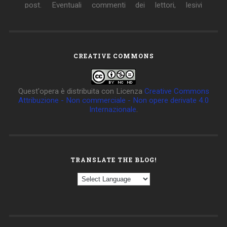
dell'immagine o dell'onorabilità di persone terze, il cui
contenuto fosse ritenuto non idoneo alla
pubblicazione verranno insindacabilmente rimossi.
CREATIVE COMMONS
Quest'opera è distribuita con Licenza
Creative Commons
Attribuzione - Non commerciale - Non opere derivate 4.0
Internazionale
.
TRANSLATE THE BLOG!