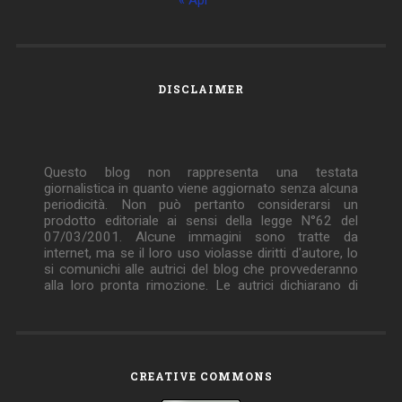
DISCLAIMER
Questo blog non rappresenta una testata
giornalistica in quanto viene aggiornato senza alcuna
periodicità. Non può pertanto considerarsi un
prodotto editoriale ai sensi della legge N°62 del
07/03/2001. Alcune immagini sono tratte da
internet, ma se il loro uso violasse diritti d'autore, lo
si comunichi alle autrici del blog che provvederanno
alla loro pronta rimozione. Le autrici dichiarano di
non essere responsabili dei commenti lasciati nei
post. Eventuali commenti dei lettori, lesivi
dell'immagine o dell'onorabilità di persone terze, il cui
contenuto fosse ritenuto non idoneo alla
pubblicazione verranno insindacabilmente rimossi.
CREATIVE COMMONS