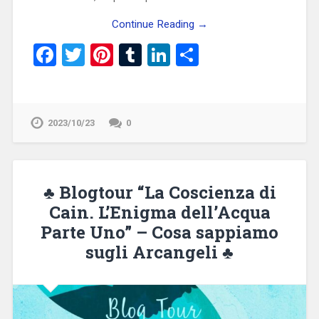
Continue Reading →
Facebook
Twitter
Pinterest
Tumblr
LinkedIn
Condividi
2023/10/23
0
♣ Blogtour “La Coscienza di
Cain. L’Enigma dell’Acqua
Parte Uno” – Cosa sappiamo
sugli Arcangeli ♣