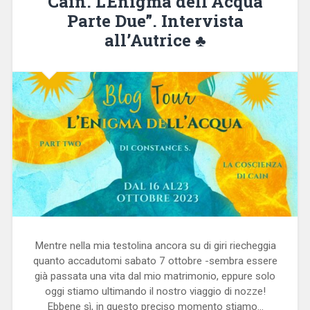
Cain. L’Enigma dell’Acqua
Parte Due”. Intervista
all’Autrice ♣
Mentre nella mia testolina ancora su di giri riecheggia
quanto accadutomi sabato 7 ottobre -sembra essere
già passata una vita dal mio matrimonio, eppure solo
oggi stiamo ultimando il nostro viaggio di nozze!
Ebbene sì, in questo preciso momento stiamo…